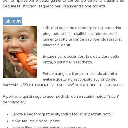
per le riparazioni e l’allungamento del tempo totale di trattamento.
Seguite le istruzioni seguenti per un’alimentazione corretta.
Cibi duri
I cibi duri possono danneggiare l’apparecchio
piegandone i fili metallici, facendo cedere il
cemento sotto le bande o rompendo i bracket
attaccati ai denti.
Evitate noci, cracker duri, la crosta dura della
pizza, o patatine in sacchetto.
Potete mangiare il popcorn stando attenti a
evitare quello non scoppiato sul fondo del
barattolo. ASSOLUTAMENTE VIETATO MASTICARE CUBETTI DI GHIACCIO!
Riportiamo qui di seguito esempi di cibi duri e relativi metodi “sicuri”
per mangiarli:
Carote e sedano: grattugiati, cotti o tagliati in pezzetti sottili.
Mele: tagliate a piccoli pezzi
Pane in filoni e panini: evitare la crosta dura