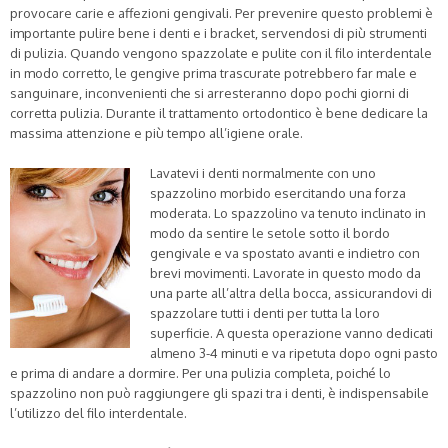
provocare carie e affezioni gengivali. Per prevenire questo problemi è
importante pulire bene i denti e i bracket, servendosi di più strumenti
di pulizia. Quando vengono spazzolate e pulite con il filo interdentale
in modo corretto, le gengive prima trascurate potrebbero far male e
sanguinare, inconvenienti che si arresteranno dopo pochi giorni di
corretta pulizia. Durante il trattamento ortodontico è bene dedicare la
massima attenzione e più tempo all’igiene orale.
Lavatevi i denti normalmente con uno
spazzolino morbido esercitando una forza
moderata. Lo spazzolino va tenuto inclinato in
modo da sentire le setole sotto il bordo
gengivale e va spostato avanti e indietro con
brevi movimenti. Lavorate in questo modo da
una parte all’altra della bocca, assicurandovi di
spazzolare tutti i denti per tutta la loro
superficie. A questa operazione vanno dedicati
almeno 3-4 minuti e va ripetuta dopo ogni pasto
e prima di andare a dormire. Per una pulizia completa, poiché lo
spazzolino non può raggiungere gli spazi tra i denti, è indispensabile
l’utilizzo del filo interdentale.