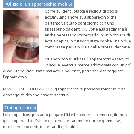
Pulizia di un apparecchio mobile
Come sui denti, placca e residui di cibo si
accumulano anche sull’apparecchio, che
pertanto va pulito ogni giorno con uno
spazzolino da denti. Più volte alla settimana è
anche necessario immergerlo in un bicchiere di
acqua tiepida in cui sono state sciolte una o due
compresse per la pulizia delle protesi dentarie.
Quando non si utilizza, l’apparecchio va tenuto
in acqua, eventualmente addizionata con un po’
di collutorio. Non usate mai acqua bollente, potrebbe danneggiare
l’apparecchio.
MANEGGIATE CON CAUTELA: gli apparecchi si possono rompere e se
danneggiati devono essere sostituiti.
Cibi appiccicosi
I cibi appiccicosi possono piegare i fili e far cedere il cemento, tirando
giù l’apparecchio. Evitate di mangiare caramelle dure e gommose,
noccioline croccanti, mele candite, liquirizia.