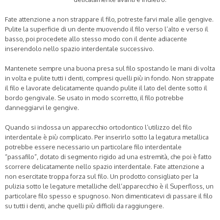
Fate attenzione a non strappare il filo, potreste farvi male alle gengive.
Pulite la superficie di un dente muovendo il filo verso l’alto e verso il
basso, poi procedete allo stesso modo con il dente adiacente
inserendolo nello spazio interdentale successivo.
Mantenete sempre una buona presa sul filo spostando le mani di volta
in volta e pulite tutti i denti, compresi quelli più in fondo. Non strappate
il filo e lavorate delicatamente quando pulite il lato del dente sotto il
bordo gengivale. Se usato in modo scorretto, il filo potrebbe
danneggiarvi le gengive.
Quando si indossa un apparecchio ortodontico l’utilizzo del filo
interdentale è più complicato. Per inserirlo sotto la legatura metallica
potrebbe essere necessario un particolare filo interdentale
“passafilo”, dotato di segmento rigido ad una estremità, che poi è fatto
scorrere delicatamente nello spazio interdentale. Fate attenzione a
non esercitate troppa forza sul filo. Un prodotto consigliato per la
pulizia sotto le legature metalliche dell’apparecchio è il Superfloss, un
particolare filo spesso e spugnoso. Non dimenticatevi di passare il filo
su tutti i denti, anche quelli più difficili da raggiungere.