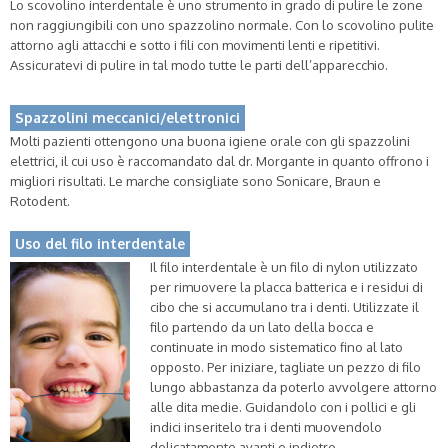
Lo scovolino interdentale è uno strumento in grado di pulire le zone
non raggiungibili con uno spazzolino normale. Con lo scovolino pulite
attorno agli attacchi e sotto i fili con movimenti lenti e ripetitivi.
Assicuratevi di pulire in tal modo tutte le parti dell’apparecchio.
Spazzolini meccanici/elettronici
Molti pazienti ottengono una buona igiene orale con gli spazzolini
elettrici, il cui uso è raccomandato dal dr. Morgante in quanto offrono i
migliori risultati. Le marche consigliate sono Sonicare, Braun e
Rotodent.
Uso del filo interdentale
Il filo interdentale è un filo di nylon utilizzato
per rimuovere la placca batterica e i residui di
cibo che si accumulano tra i denti. Utilizzate il
filo partendo da un lato della bocca e
continuate in modo sistematico fino al lato
opposto. Per iniziare, tagliate un pezzo di filo
lungo abbastanza da poterlo avvolgere attorno
alle dita medie. Guidandolo con i pollici e gli
indici inseritelo tra i denti muovendolo
delicatamente avanti e indietro.