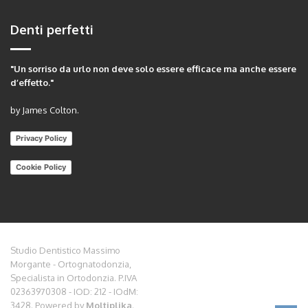
Denti perfetti
"Un sorriso da urlo non deve solo essere efficace ma anche essere
d’effetto."
by James Colton.
Privacy Policy
Cookie Policy
Studio Dentistico Massimo
Morgante - Ortognatodonzia,
Specialista in Ortodonzia. P.IVA
02363970308 - IOD: 212 - IOdM:
3428. Powered by
Moltiplika
.